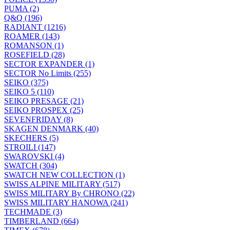
PUMA (2)
Q&Q (196)
RADIANT (1216)
ROAMER (143)
ROMANSON (1)
ROSEFIELD (28)
SECTOR EXPANDER (1)
SECTOR No Limits (255)
SEIKO (375)
SEIKO 5 (110)
SEIKO PRESAGE (21)
SEIKO PROSPEX (25)
SEVENFRIDAY (8)
SKAGEN DENMARK (40)
SKECHERS (5)
STROILI (147)
SWAROVSKI (4)
SWATCH (304)
SWATCH NEW COLLECTION (1)
SWISS ALPINE MILITARY (517)
SWISS MILITARY By CHRONO (22)
SWISS MILITARY HANOWA (241)
TECHMADE (3)
TIMBERLAND (664)