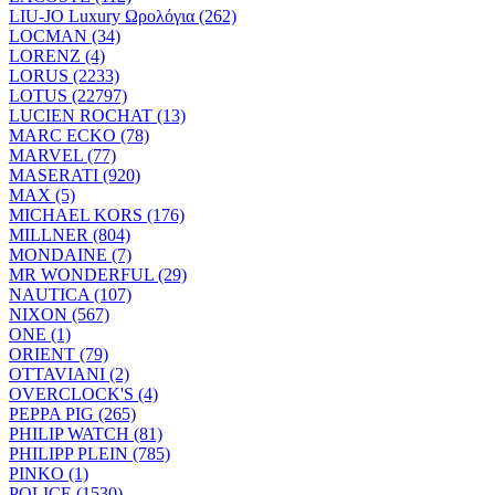
LIU-JO Luxury Ωρολόγια (262)
LOCMAN (34)
LORENZ (4)
LORUS (2233)
LOTUS (22797)
LUCIEN ROCHAT (13)
MARC ECKO (78)
MARVEL (77)
MASERATI (920)
MAX (5)
MICHAEL KORS (176)
MILLNER (804)
MONDAINE (7)
MR WONDERFUL (29)
NAUTICA (107)
NIXON (567)
ONE (1)
ORIENT (79)
OTTAVIANI (2)
OVERCLOCK'S (4)
PEPPA PIG (265)
PHILIP WATCH (81)
PHILIPP PLEIN (785)
PINKO (1)
POLICE (1530)