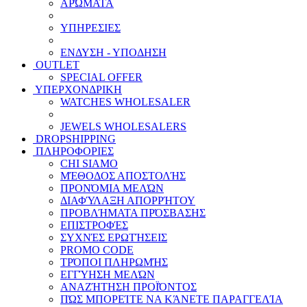
ΑΡΏΜΑΤΑ
ΥΠΗΡΕΣΙΕΣ
ΕΝΔΥΣΗ - ΥΠΟΔΗΣΗ
OUTLET
SPECIAL OFFER
ΥΠΕΡΧΟΝΔΡΙΚΗ
WATCHES WHOLESALER
JEWELS WHOLESALERS
DROPSHIPPING
ΠΛΗΡΟΦΟΡΙΕΣ
CHI SIAMO
ΜΈΘΟΔΟΣ ΑΠΟΣΤΟΛΉΣ
ΠΡΟΝΌΜΙΑ ΜΕΛΏΝ
ΔΙΑΦΎΛΑΞΗ ΑΠΟΡΡΉΤΟΥ
ΠΡΟΒΛΉΜΑΤΑ ΠΡΌΣΒΑΣΗΣ
ΕΠΙΣΤΡΟΦΈΣ
ΣΥΧΝΈΣ ΕΡΩΤΉΣΕΙΣ
PROMO CODE
ΤΡΌΠΟΙ ΠΛΗΡΩΜΉΣ
ΕΓΓΎΗΣΗ ΜΕΛΏΝ
ΑΝΑΖΉΤΗΣΗ ΠΡΟΪΌΝΤΟΣ
ΠΏΣ ΜΠΟΡΕΊΤΕ ΝΑ ΚΆΝΕΤΕ ΠΑΡΑΓΓΕΛΊΑ