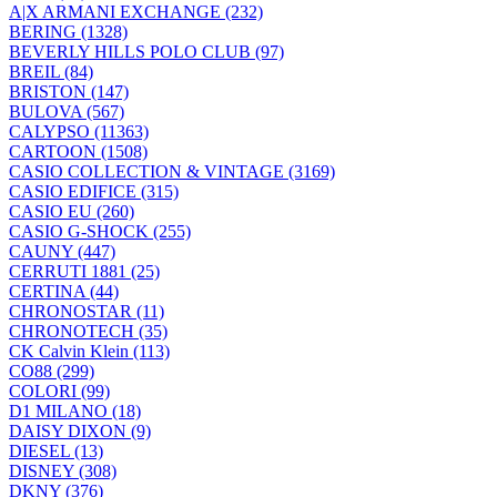
A|X ARMANI EXCHANGE (232)
BERING (1328)
BEVERLY HILLS POLO CLUB (97)
BREIL (84)
BRISTON (147)
BULOVA (567)
CALYPSO (11363)
CARTOON (1508)
CASIO COLLECTION & VINTAGE (3169)
CASIO EDIFICE (315)
CASIO EU (260)
CASIO G-SHOCK (255)
CAUNY (447)
CERRUTI 1881 (25)
CERTINA (44)
CHRONOSTAR (11)
CHRONOTECH (35)
CK Calvin Klein (113)
CO88 (299)
COLORI (99)
D1 MILANO (18)
DAISY DIXON (9)
DIESEL (13)
DISNEY (308)
DKNY (376)