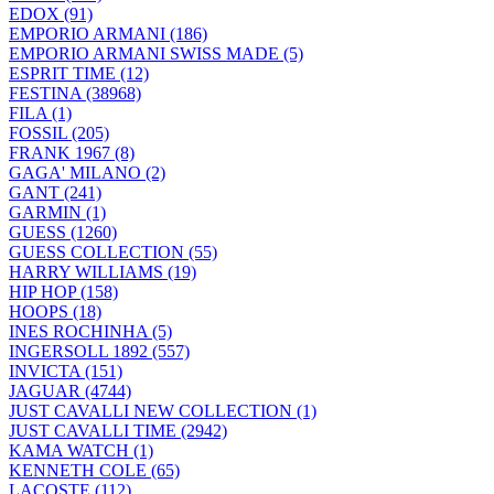
EDOX (91)
EMPORIO ARMANI (186)
EMPORIO ARMANI SWISS MADE (5)
ESPRIT TIME (12)
FESTINA (38968)
FILA (1)
FOSSIL (205)
FRANK 1967 (8)
GAGA' MILANO (2)
GANT (241)
GARMIN (1)
GUESS (1260)
GUESS COLLECTION (55)
HARRY WILLIAMS (19)
HIP HOP (158)
HOOPS (18)
INES ROCHINHA (5)
INGERSOLL 1892 (557)
INVICTA (151)
JAGUAR (4744)
JUST CAVALLI NEW COLLECTION (1)
JUST CAVALLI TIME (2942)
KAMA WATCH (1)
KENNETH COLE (65)
LACOSTE (112)